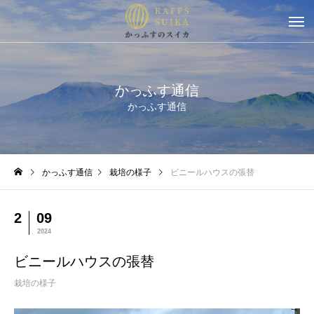
かっふす通信
かっふす通信
かっふす通信
栽培の様子
ビニールハウスの張替
2
09
2024
ビニールハウスの張替
栽培の様子